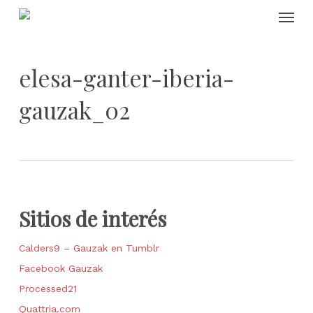
Skip
Menu
to
main
content
elesa-ganter-iberia-
gauzak_02
Sitios de interés
Calders9 – Gauzak en Tumblr
Facebook Gauzak
Processed21
Quattria.com