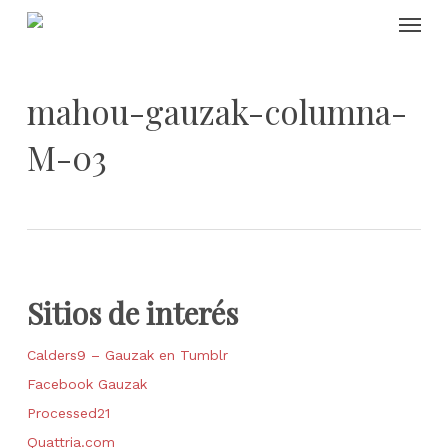
Skip
Menu
to
main
content
mahou-gauzak-columna-
M-03
Sitios de interés
Calders9 – Gauzak en Tumblr
Facebook Gauzak
Processed21
Quattria.com