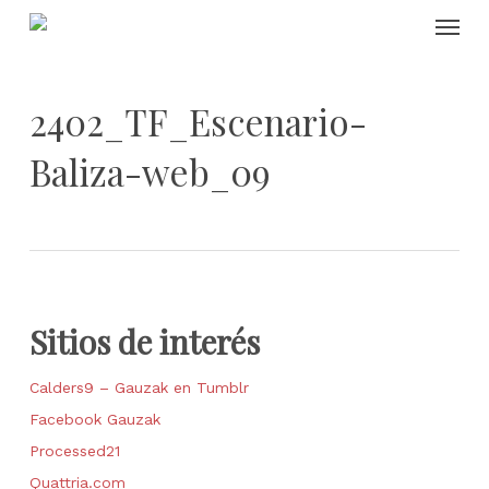
Skip
Menu
to
main
content
2402_TF_Escenario-
Baliza-web_09
Sitios de interés
Calders9 – Gauzak en Tumblr
Facebook Gauzak
Processed21
Quattria.com