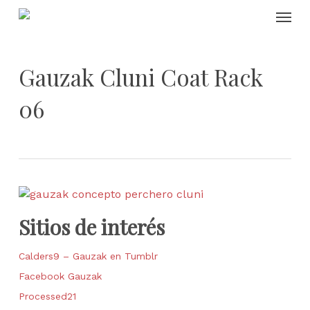
Skip
Menu
to
main
content
Gauzak Cluni Coat Rack
06
Sitios de interés
Calders9 – Gauzak en Tumblr
Facebook Gauzak
Processed21