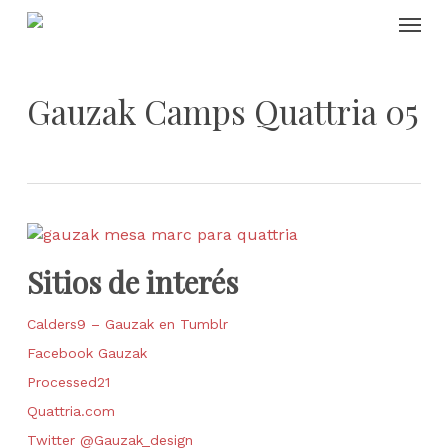
Skip
Menu
to
main
content
Gauzak Camps Quattria 05
Sitios de interés
Calders9 – Gauzak en Tumblr
Facebook Gauzak
Processed21
Quattria.com
Twitter @Gauzak_design