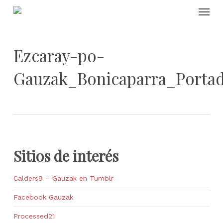
Skip
Menu
to
main
content
Ezcaray-po-
Gauzak_Bonicaparra_Portad
Sitios de interés
Calders9 – Gauzak en Tumblr
Facebook Gauzak
Processed21