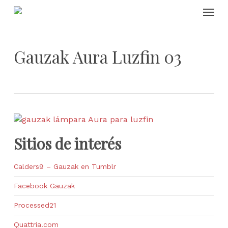
Skip
Menu
to
main
content
Gauzak Aura Luzfin 03
Sitios de interés
Calders9 – Gauzak en Tumblr
Facebook Gauzak
Processed21
Quattria.com