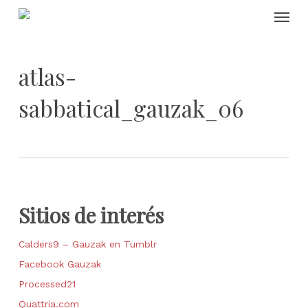
Skip
Menu
to
main
content
atlas-
sabbatical_gauzak_06
Sitios de interés
Calders9 – Gauzak en Tumblr
Facebook Gauzak
Processed21
Quattria.com