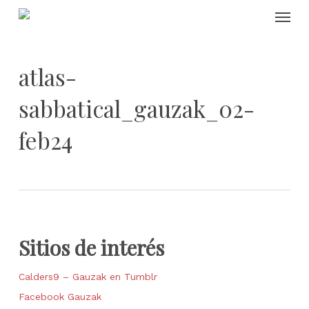
Skip
Menu
to
main
content
atlas-
sabbatical_gauzak_02-
feb24
Sitios de interés
Calders9 – Gauzak en Tumblr
Facebook Gauzak