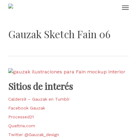
Skip
Menu
to
main
content
Gauzak Sketch Fain 06
Sitios de interés
Calders9 – Gauzak en Tumblr
Facebook Gauzak
Processed21
Quattria.com
Twitter @Gauzak_design