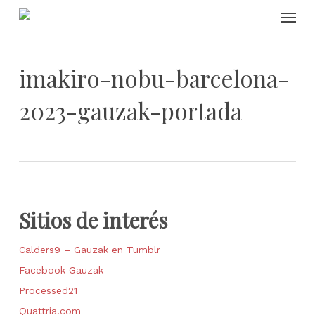
Skip
Menu
to
main
content
imakiro-nobu-barcelona-
2023-gauzak-portada
Sitios de interés
Calders9 – Gauzak en Tumblr
Facebook Gauzak
Processed21
Quattria.com