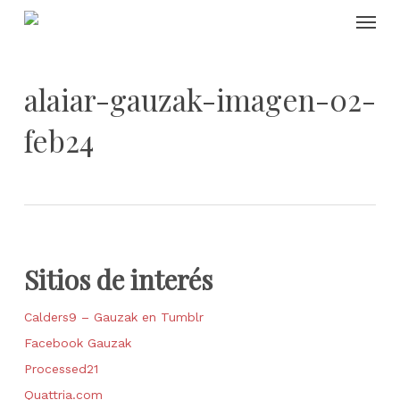
Skip
Menu
to
main
content
alaiar-gauzak-imagen-02-
feb24
Sitios de interés
Calders9 – Gauzak en Tumblr
Facebook Gauzak
Processed21
Quattria.com