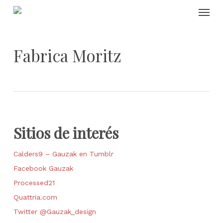
Skip
Menu
to
main
content
Fabrica Moritz
Sitios de interés
Calders9 – Gauzak en Tumblr
Facebook Gauzak
Processed21
Quattria.com
Twitter @Gauzak_design