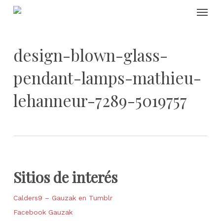
Skip
Menu
to
main
content
design-blown-glass-
pendant-lamps-mathieu-
lehanneur-7289-5019757
Sitios de interés
Calders9 – Gauzak en Tumblr
Facebook Gauzak