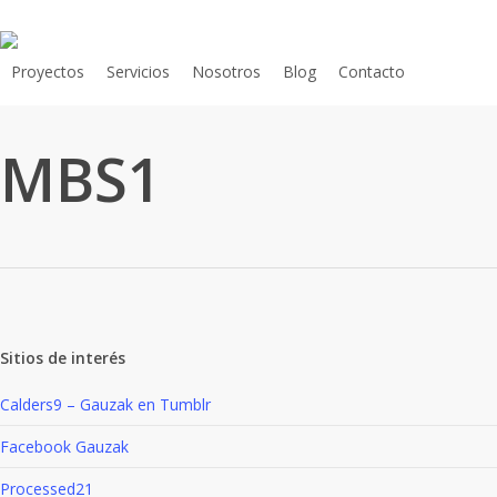
Skip
to
main
Proyectos
Servicios
Nosotros
Blog
Contacto
Shop.Gauzak
content
MBS1
Sitios de interés
Calders9 – Gauzak en Tumblr
Facebook Gauzak
Processed21