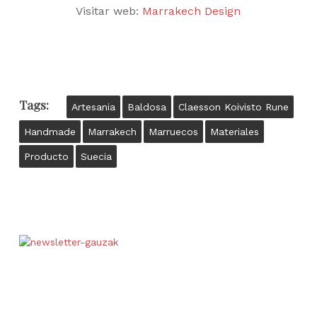
Visitar web:
Marrakech Design
Tags:
Artesania
Baldosa
Claesson Koivisto Rune
Handmade
Marrakech
Marruecos
Materiales
Producto
Suecia