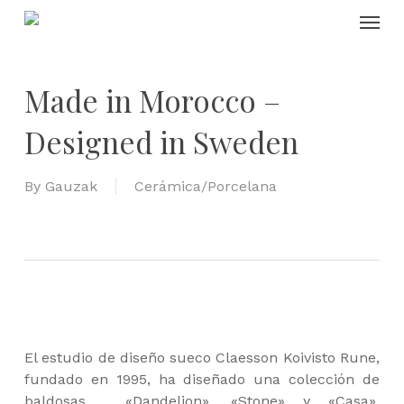
Skip
Menu
to
main
content
Made in Morocco –
Designed in Sweden
By
Gauzak
Cerámica/Porcelana
El estudio de diseño sueco Claesson Koivisto Rune,
fundado en 1995, ha diseñado una colección de
baldosas , «Dandelion», «Stone» y «Casa»,