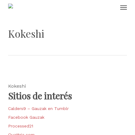
Skip
Menu
to
main
content
Kokeshi
Kokeshi
Sitios de interés
Calders9 – Gauzak en Tumblr
Facebook Gauzak
Processed21
Quattria.com