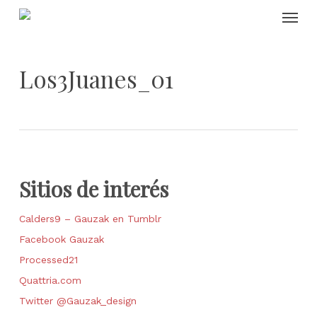
Skip
Menu
to
main
content
Los3Juanes_01
Sitios de interés
Calders9 – Gauzak en Tumblr
Facebook Gauzak
Processed21
Quattria.com
Twitter @Gauzak_design