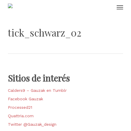
Skip
Menu
to
main
content
tick_schwarz_02
Sitios de interés
Calders9 – Gauzak en Tumblr
Facebook Gauzak
Processed21
Quattria.com
Twitter @Gauzak_design