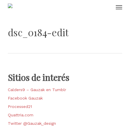
Skip
Menu
to
main
content
dsc_0184-edit
Sitios de interés
Calders9 – Gauzak en Tumblr
Facebook Gauzak
Processed21
Quattria.com
Twitter @Gauzak_design