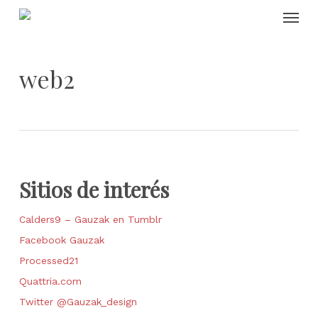
Skip
Menu
to
main
content
web2
Sitios de interés
Calders9 – Gauzak en Tumblr
Facebook Gauzak
Processed21
Quattria.com
Twitter @Gauzak_design