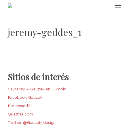
Skip
Menu
to
main
content
jeremy-geddes_1
Sitios de interés
Calders9 – Gauzak en Tumblr
Facebook Gauzak
Processed21
Quattria.com
Twitter @Gauzak_design