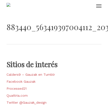
Skip
Menu
to
main
content
883440_563419397004112_20
Sitios de interés
Calders9 – Gauzak en Tumblr
Facebook Gauzak
Processed21
Quattria.com
Twitter @Gauzak_design