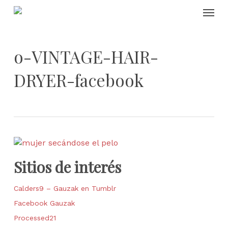
Skip
Menu
to
main
content
o-VINTAGE-HAIR-
DRYER-facebook
Sitios de interés
Calders9 – Gauzak en Tumblr
Facebook Gauzak
Processed21