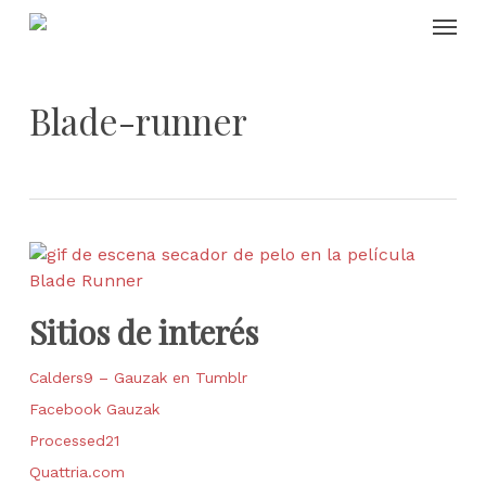
Skip
Menu
to
main
content
Blade-runner
Sitios de interés
Calders9 – Gauzak en Tumblr
Facebook Gauzak
Processed21
Quattria.com