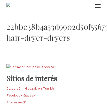
Skip
Menu
to
main
content
22bbe38b4a53d9902d50f5567
hair-dryer-dryers
Sitios de interés
Calders9 – Gauzak en Tumblr
Facebook Gauzak
Processed21