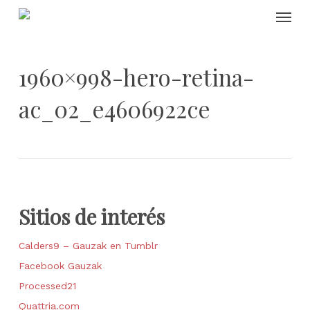
Skip
Menu
to
main
content
1960×998-hero-retina-
ac_02_e4606922ce
Sitios de interés
Calders9 – Gauzak en Tumblr
Facebook Gauzak
Processed21
Quattria.com