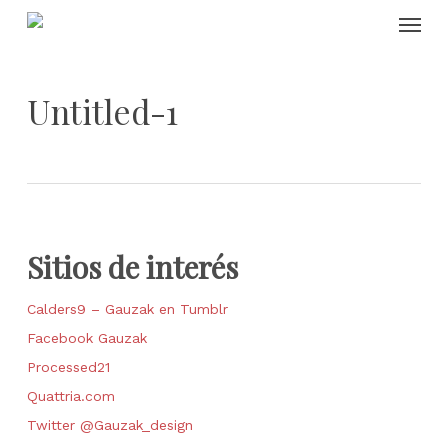
Skip
Menu
to
main
content
Untitled-1
Sitios de interés
Calders9 – Gauzak en Tumblr
Facebook Gauzak
Processed21
Quattria.com
Twitter @Gauzak_design