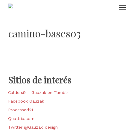
Skip
Menu
to
main
content
camino-bases03
Sitios de interés
Calders9 – Gauzak en Tumblr
Facebook Gauzak
Processed21
Quattria.com
Twitter @Gauzak_design