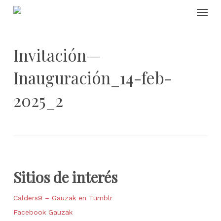
Skip
Menu
to
main
content
Invitación—
Inauguración_14-feb-
2025_2
Sitios de interés
Calders9 – Gauzak en Tumblr
Facebook Gauzak