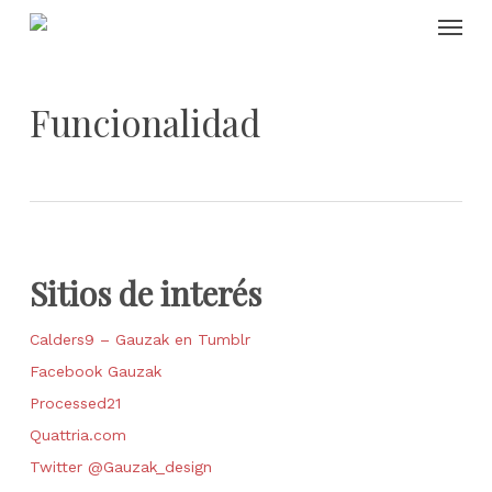
Skip
Menu
to
main
content
Funcionalidad
Sitios de interés
Calders9 – Gauzak en Tumblr
Facebook Gauzak
Processed21
Quattria.com
Twitter @Gauzak_design