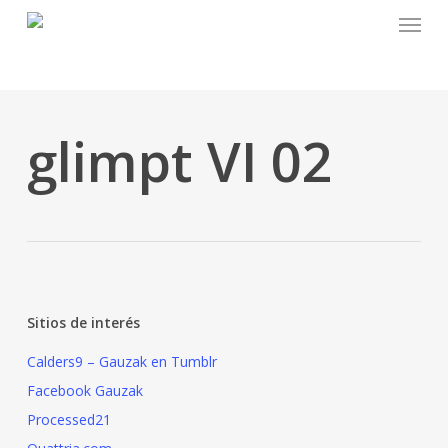
Menu
Skip
to
main
content
glimpt VI 02
Sitios de interés
Calders9 – Gauzak en Tumblr
Facebook Gauzak
Processed21