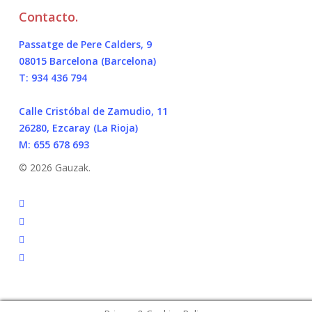
Contacto.
Passatge de Pere Calders, 9
08015 Barcelona (Barcelona)
T: 934 436 794
Calle Cristóbal de Zamudio, 11
26280, Ezcaray (La Rioja)
M: 655 678 693
© 2026 Gauzak.
linkedin
instagram
behance
whatsapp