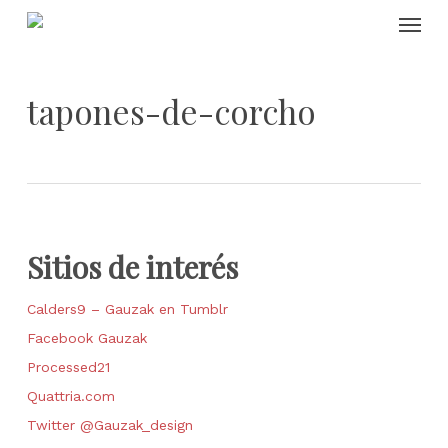
Skip
Menu
to
main
content
tapones-de-corcho
Sitios de interés
Calders9 – Gauzak en Tumblr
Facebook Gauzak
Processed21
Quattria.com
Twitter @Gauzak_design