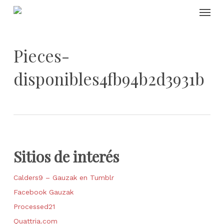
Skip
Menu
to
main
content
Pieces-
disponibles4fb94b2d3931b
Sitios de interés
Calders9 – Gauzak en Tumblr
Facebook Gauzak
Processed21
Quattria.com