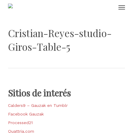
Skip
Menu
to
main
content
Cristian-Reyes-studio-
Giros-Table-5
Sitios de interés
Calders9 – Gauzak en Tumblr
Facebook Gauzak
Processed21
Quattria.com