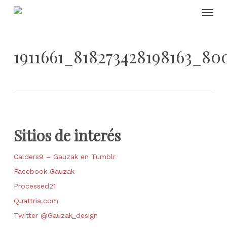
Skip
Menu
to
main
content
1911661_818273428198163_80
Sitios de interés
Calders9 – Gauzak en Tumblr
Facebook Gauzak
Processed21
Quattria.com
Twitter @Gauzak_design