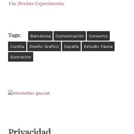
Via:
Revista Experimenta
.
Tags:
Barcelona
Comunicación
Consumo
Corella
Diseño Grafico
España
Estudio Fauna
Ilustracion
Privacidad