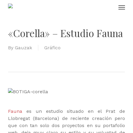
Skip
Menu
to
main
content
«Corella» – Estudio Fauna
By
Gauzak
Gráfico
Fauna
es un estudio situado en el Prat de
Llobregat (Barcelona) de reciente creación pero
que con tan solo dos proyectos en su portafolio
web, deja muy claro su estilo y su voluntad de