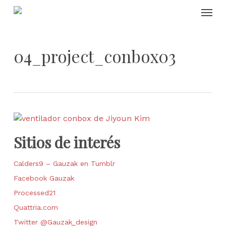
Skip
Menu
to
main
content
04_project_conbox03
Sitios de interés
Calders9 – Gauzak en Tumblr
Facebook Gauzak
Processed21
Quattria.com
Twitter @Gauzak_design