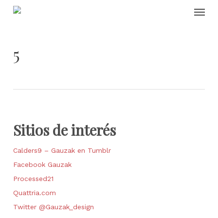
Skip
Menu
to
main
content
5
Sitios de interés
Calders9 – Gauzak en Tumblr
Facebook Gauzak
Processed21
Quattria.com
Twitter @Gauzak_design