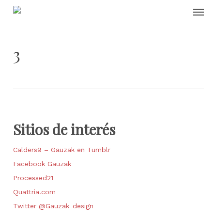
Skip
Menu
to
main
content
3
Sitios de interés
Calders9 – Gauzak en Tumblr
Facebook Gauzak
Processed21
Quattria.com
Twitter @Gauzak_design