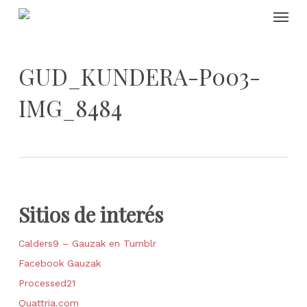
Skip
Menu
to
main
content
GUD_KUNDERA-P003-
IMG_8484
Sitios de interés
Calders9 – Gauzak en Tumblr
Facebook Gauzak
Processed21
Quattria.com