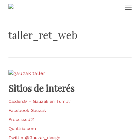
Skip
Menu
to
main
content
taller_ret_web
Sitios de interés
Calders9 – Gauzak en Tumblr
Facebook Gauzak
Processed21
Quattria.com
Twitter @Gauzak_design