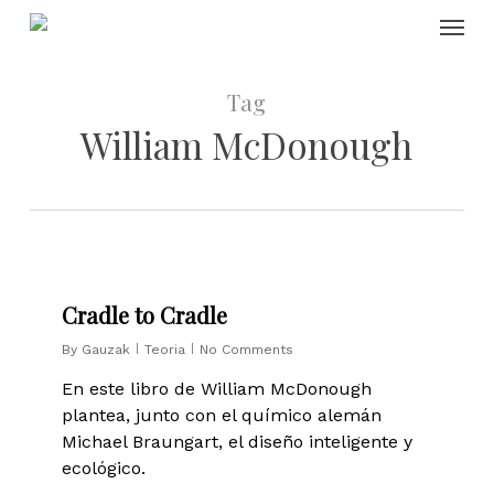
Skip
Menu
to
main
content
Tag
William McDonough
0
Cradle to Cradle
By
Gauzak
Teoria
No Comments
En este libro de William McDonough
plantea, junto con el químico alemán
Michael Braungart, el diseño inteligente y
ecológico.