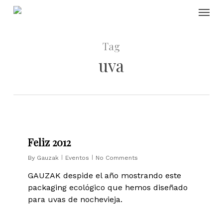
Skip
Menu
to
main
content
Tag
uva
0
Feliz 2012
By
Gauzak
Eventos
No Comments
GAUZAK despide el año mostrando este
packaging ecológico que hemos diseñado
para uvas de nochevieja.