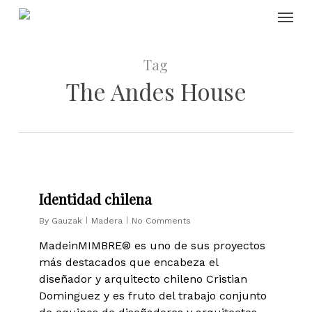
Skip
Menu
to
main
content
Tag
The Andes House
0
Identidad chilena
By
Gauzak
Madera
No Comments
MadeinMIMBRE® es uno de sus proyectos
más destacados que encabeza el
diseñador y arquitecto chileno Cristian
Dominguez y es fruto del trabajo conjunto