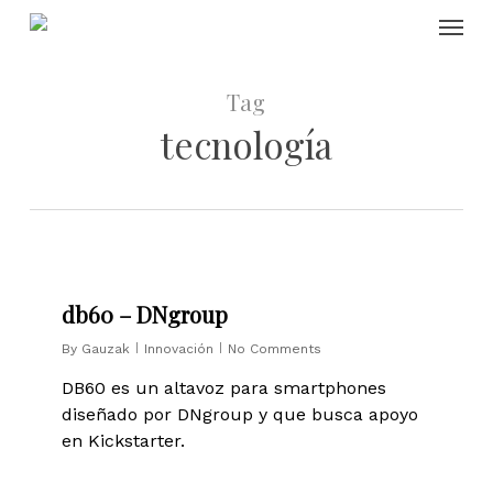
Skip
Menu
to
main
content
Tag
tecnología
0
db60 – DNgroup
By
Gauzak
Innovación
No Comments
DB60 es un altavoz para smartphones
diseñado por DNgroup y que busca apoyo
en Kickstarter.