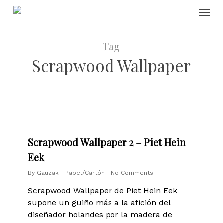
Skip
Menu
to
main
content
Tag
Scrapwood Wallpaper
0
Scrapwood Wallpaper 2 – Piet Hein
Eek
By
Gauzak
Papel/Cartón
No Comments
Scrapwood Wallpaper de Piet Hein Eek
supone un guiño más a la afición del
diseñador holandes por la madera de