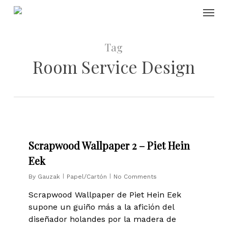
Skip
Menu
to
main
content
Tag
Room Service Design
0
Scrapwood Wallpaper 2 – Piet Hein
Eek
By
Gauzak
Papel/Cartón
No Comments
Scrapwood Wallpaper de Piet Hein Eek
supone un guiño más a la afición del
diseñador holandes por la madera de