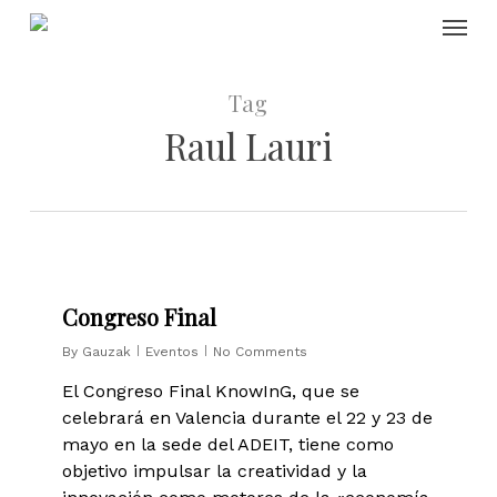
Skip
Menu
to
main
content
Tag
Raul Lauri
0
Congreso Final
By
Gauzak
Eventos
No Comments
El Congreso Final KnowInG, que se
celebrará en Valencia durante el 22 y 23 de
mayo en la sede del ADEIT, tiene como
objetivo impulsar la creatividad y la