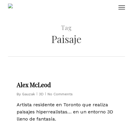
Skip
Menu
to
main
content
Tag
Paisaje
0
Alex McLeod
By
Gauzak
3D
No Comments
Artista residente en Toronto que realiza
paisajes hiperrealistas… en un entorno 3D
lleno de fantasía.